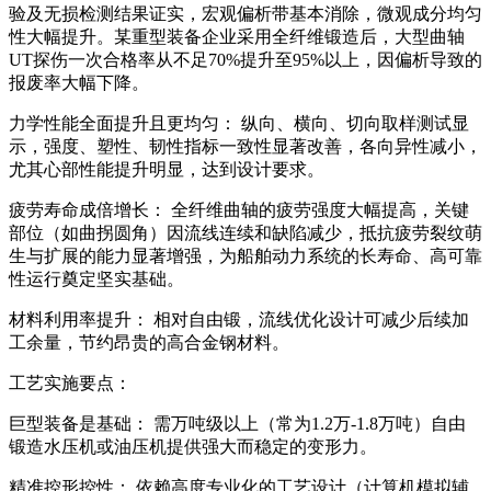
验及无损检测结果证实，宏观偏析带基本消除，微观成分均匀
性大幅提升。某重型装备企业采用全纤维锻造后，大型曲轴
UT探伤一次合格率从不足70%提升至95%以上，因偏析导致的
报废率大幅下降。
力学性能全面提升且更均匀： 纵向、横向、切向取样测试显
示，强度、塑性、韧性指标一致性显著改善，各向异性减小，
尤其心部性能提升明显，达到设计要求。
疲劳寿命成倍增长： 全纤维曲轴的疲劳强度大幅提高，关键
部位（如曲拐圆角）因流线连续和缺陷减少，抵抗疲劳裂纹萌
生与扩展的能力显著增强，为船舶动力系统的长寿命、高可靠
性运行奠定坚实基础。
材料利用率提升： 相对自由锻，流线优化设计可减少后续加
工余量，节约昂贵的高合金钢材料。
工艺实施要点：
巨型装备是基础： 需万吨级以上（常为1.2万-1.8万吨）自由
锻造水压机或油压机提供强大而稳定的变形力。
精准控形控性： 依赖高度专业化的工艺设计（计算机模拟辅