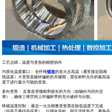
工艺点睛：温度与变形的精密协作
均质化温度窗口： 全纤维
锻造
的首火次高温（通常接近固相
线温度）大变形是破碎偏析的关键期，需在材料允许的最高温
度下进行最大可能的变形。
多向变形： 反复改变镦粗和拔长的方向（如轴向与径向交
替），确保三维空间上对偏析带的充分破碎与分散。
终锻温度控制： 最后一火次精整变形需在较低温度下完成
（但高于再结晶温度），以细化晶粒、固定流线形态，避免晶