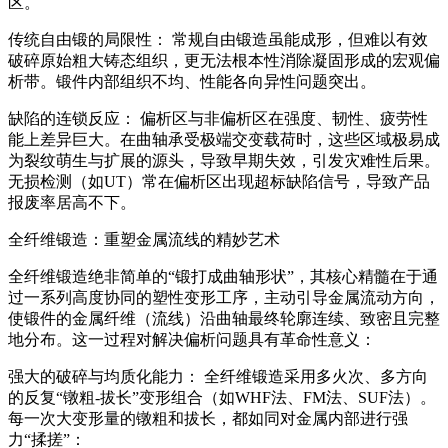
区。
传统自由锻的局限性： 常规自由锻造虽能成形，但难以有效
破碎原始粗大铸态组织，更无法根本性消除凝固形成的宏观偏
析带。锻件内部组织不均、性能各向异性问题突出。
缺陷的连锁反应： 偏析区与非偏析区在强度、韧性、疲劳性
能上差异巨大。在曲轴承受极端交变载荷时，这些区域极易成
为裂纹萌生与扩展的源头，导致早期失效，引发灾难性后果。
无损检测（如UT）常在偏析区出现超标缺陷信号，导致产品
报废率居高不下。
全纤维锻造：重塑金属流线的精妙艺术
全纤维锻造绝非简单的“锻打成曲轴形状”，其核心精髓在于通
过一系列高度协同的塑性变形工序，主动引导金属流动方向，
使锻件的金属纤维（流线）沿曲轴最终轮廓连续、致密且完整
地分布。这一过程对解决偏析问题具有革命性意义：
强大的破碎与均质化能力： 全纤维锻造采用多火次、多方向
的反复“镦粗-拔长”变形组合（如WHF法、FM法、SUF法）。
每一次大变形量的镦粗和拔长，都如同对金属内部进行强
力“揉搓”：