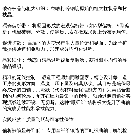
破碎枝晶与粗大组织： 彻底打碎钢锭原始的粗大柱状晶和树
枝晶。
碾碎偏析带： 将凝固形成的宏观偏析带（如A型偏析、V型偏
析）机械破碎、分散，使溶质元素在微观尺度上分布更均匀。
促进扩散： 高温下的大变形产生大量位错和界面，为原子扩
散提供通道和驱动力，加速成分均匀化过程。
晶粒细化： 动态再结晶过程被反复激活，获得细小均匀的等
轴晶组织。
精准的流线控制： 锻造工程师如同雕塑家，精心设计每一道
工序的变形方向、温度、压下量及砧具形状。其目标是确保最
终成形的曲轴，其流线（代表材料最优性能方向）完美贴合曲
拐的几何轮廓，尤其在应力最集中的拐角、轴颈过渡圆角处实
现流线连续环绕、无切断。这种“顺纤维”结构极大提升了曲轴
的抗疲劳性能和承载能力。
实践成效：质量飞跃与可靠性保障
偏析缺陷显著降低： 应用全纤维锻造的百吨级曲轴，解剖检