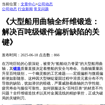
当前位置：
文章中心
>
公司动态
公司动态
行业新闻
常见问题
《大型船用曲轴全纤维锻造：
解决百吨级锻件偏析缺陷的关
键》
发布时间：2025-06-18 点击数：866
在万吨巨轮的心脏深处，被誉为“船舶动力脊梁”的大型船用曲
轴，其
锻造
质量直接决定着整船的安全与寿命。当曲轴重量跃
升至百吨级别，一个幽灵般的工艺难题——宏观偏析与微观偏
析便如影随形。这种因大型钢锭凝固过程中溶质元素分布不均
导致的缺陷，犹如潜伏的暗礁，严重威胁着曲轴的力学性能、
疲劳寿命与服役可靠性。如何驯服这头“百吨巨兽”的材质不均
问题？全纤维锻造技术以其对金属流线的精妙掌控，正成为破
局的关键利刃。