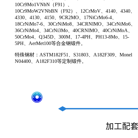
10Cr9Mo1VNbN（F91）、
10Cr9MoW2VNbBN（F92）、12CrMoV、4140、4340、
4330、4130、4150、9CR2MO、17NiCrMo6-4、
18CrNiMo7-6、30CrNiMo8、34CRNIMO、34CrNiMo6、
36CrNiMo4、34CrNi3Mo、40CRNIMO、40CrNiMoA、
50CrMo4、Q345D、300M、17-4PH、PH13-8Mo、15-
5PH、AerMet100等合金钢锻件。
特殊钢材：ASTM182F51、S31803、A182F309、Monel
N04400、A182F310等定制锻件。